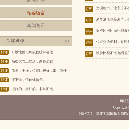
周围环境
空调给力，让寒冷不
好评
顾客留言
豪华酒店就是豪华，
好评
新闻资讯
标准间房间面积稍微
好评
住客点评
>>
位置交通便利，有晚
好评
好评
可以性价比可以住经常会住
性价比很不错 地理位
好评
好评
高端大气上档次，商务适宜
好评
简单，干净，位置比较好，出行方便
好评
还不错，但价钱偏贵。
好评
挺好的。挺好的。非常不错。
网站
Copyright @
中国•武汉 武汉兆瑞国际大酒店(电话027-855