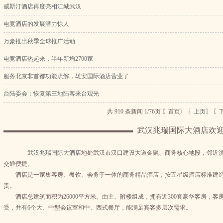
威斯汀酒店再度亮相江城武汉
电竞酒店的发展潜力惊人
万豪推出秋季全球推广活动
电竞酒店热起来，半年新增2700家
服务北京非首都功能疏解，雄安国际酒店营业了
台陆委会：恢复第三地陆客来台观光
共 910 条新闻 1/76页
〖首页〗
〖上页〗
〖
武汉兆瑞国际大酒店欢
武汉兆瑞国际大酒店
地处武汉市汉口建设大道金融、商务核心地段，邻近
交通便捷。
酒店是一家集客房、餐饮、会务于一体的商务精品酒店，按五星级酒店标准建造
贵。
酒店总建筑面积为26000平方米。由主、附楼组成，拥有近300套豪华客房，
受，并有6个大、中型会议室和中、西式餐厅，能满足宾客多层次需求。