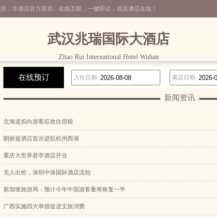
运营，非酒店官方直营。在线互联，一键即达，就是酒店在线！
武汉兆瑞国际大酒店
Zhao Rui International Hotel Wuhan
在线预订
入住日期
离店日期
新闻资讯
北海道拟向游客征收住宿税
朗丽兹酒店首次进驻杭州西湖
重庆大世界君亭酒店开业
无人出价，深圳中保国际酒店流拍
新加坡旅游局：预计今年中国游客量将恢复一半
广西实施四大举措促进文旅消费